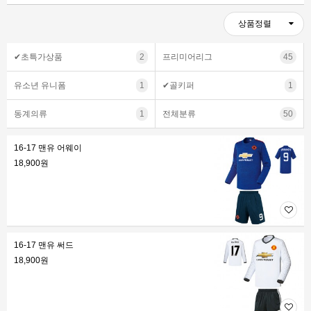
상품정렬
✔초특가상품
2
프리미어리그
45
유소년 유니폼
1
✔골키퍼
1
동계의류
1
전체분류
50
16-17 맨유 어웨이
18,900원
16-17 맨유 써드
18,900원