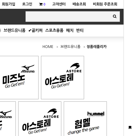
회원가입
로그인
고객센터
배송조회
비회원 주문조회
0
용
브랜드유니폼
✔골키퍼
스포츠용품
패치
반티
HOME
브랜드유니폼
정품레플리카