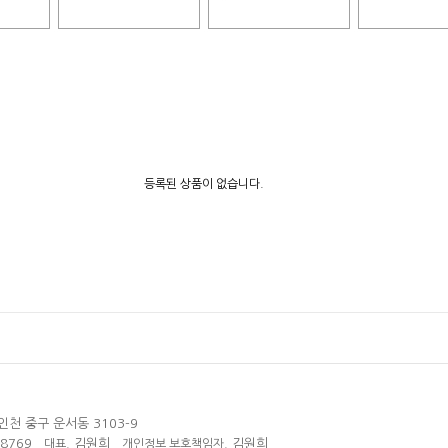
등록된 상품이 없습니다.
인천 중구 운서동 3103-9
38769
김원희
김원희
대표.
개인정보 보호책임자.