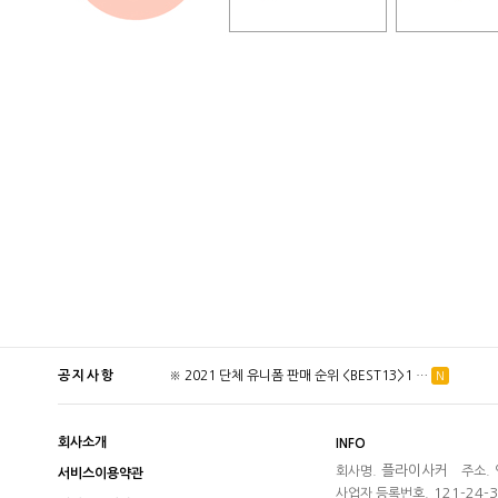
공지사항
※ 2021 단체 유니폼 판매 순위 <BEST13>1 …
더보기
N
회사소개
INFO
플라이사커
회사명.
주소.
서비스이용약관
121-24-
사업자 등록번호.