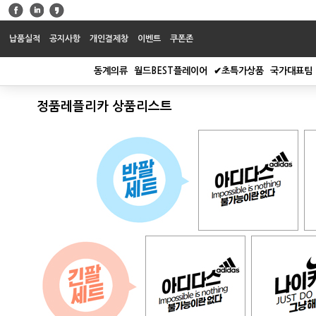
납품실적
공지사항
개인결제창
이벤트
쿠폰존
동계의류
월드BEST플레이어
✔초특가상품
국가대표팀
정품레플리카 상품리스트