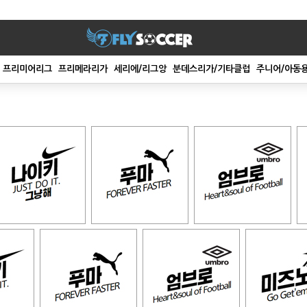
프리미어리그
프리메라리가
세리에/리그앙
분데스리가/기타클럽
주니어/아동