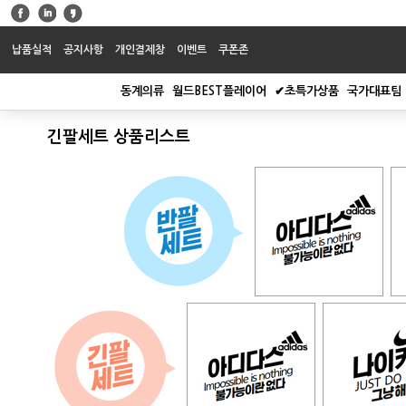
납품실적
공지사항
개인결제창
이벤트
쿠폰존
동계의류
월드BEST플레이어
✔초특가상품
국가대표팀
긴팔세트 상품리스트