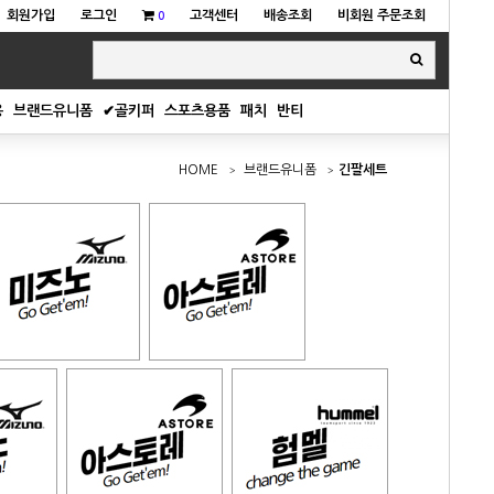
회원가입
로그인
고객센터
배송조회
비회원 주문조회
0
용
브랜드유니폼
✔골키퍼
스포츠용품
패치
반티
HOME
브랜드유니폼
긴팔세트