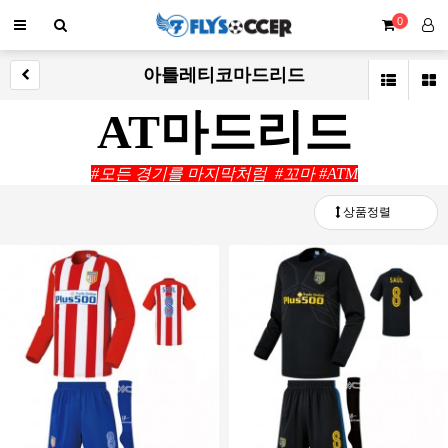
0
아틀레티코마드리드
AT마드리드
#모든 경기를 마지막처럼
#꼬마 #ATM
상품정렬